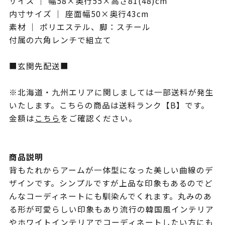
サイズ ｜ 幅58×奥行55×高さ81(48)cm
内寸サイズ ｜ 座面幅50×奥行43cm
素材 ｜ ポリエステル、脚：スチール
付属の六角レンチで組立て
■玄関先配送■
※北海道・九州エリアに関しましては一部送料が発生
いたします。こちらの商品は送料ランク【B】です。
金額は
こちら
をご確認ください。
商品説明
背もたれからアームが一体型になった美しい曲線のデ
ザインです。シンプルですが上品な印象もあるのでど
んなコーディネートにも馴染んでくれます。丸みのあ
る形が可愛らしい印象もあり流行の韓国風インテリア
やホワイトインテリアでコーディネートしたい方にも