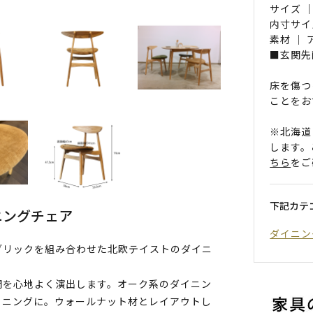
サイズ ｜
内寸サイ
素材 ｜
■玄関先
床を傷つ
ことをお
※北海道
します。
ちら
をご
下記カテ
ニングチェア
ダイニン
ブリックを組み合わせた北欧テイストのダイニ
間を心地よく演出します。オーク系のダイニン
イニングに。ウォールナット材とレイアウトし