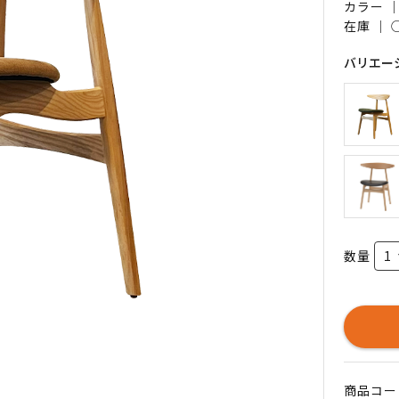
カラー 
在庫 ｜
バリエー
数量
商品コード 