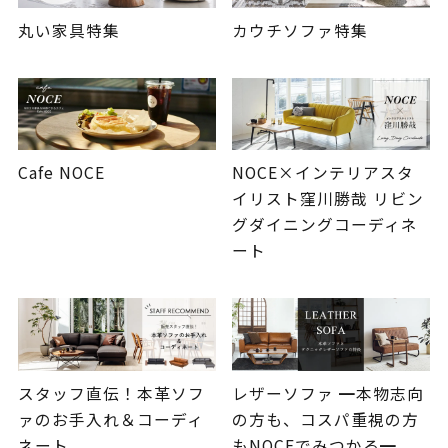
丸い家具特集
カウチソファ特集
Cafe NOCE
NOCE×インテリアスタ
イリスト窪川勝哉 リビン
グダイニングコーディネ
ート
スタッフ直伝！本革ソフ
レザーソファ ━本物志向
ァのお手入れ＆コーディ
の方も、コスパ重視の方
ネート
もNOCEでみつかる━