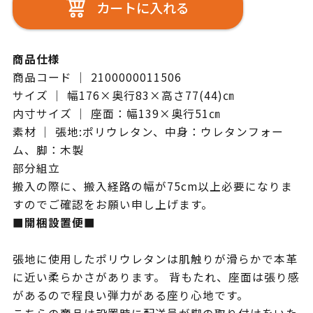
カートに入れる
商品仕様
商品コード ｜ 2100000011506
サイズ ｜ 幅176×奥行83×高さ77(44)㎝
内寸サイズ ｜ 座面：幅139×奥行51㎝
素材 ｜ 張地:ポリウレタン、中身：ウレタンフォー
ム、脚：木製
部分組立
搬入の際に、搬入経路の幅が75cm以上必要になりま
すのでご確認をお願い申し上げます。
■開梱設置便■
張地に使用したポリウレタンは肌触りが滑らかで本革
に近い柔らかさがあります。 背もたれ、座面は張り感
があるので程良い弾力がある座り心地です。