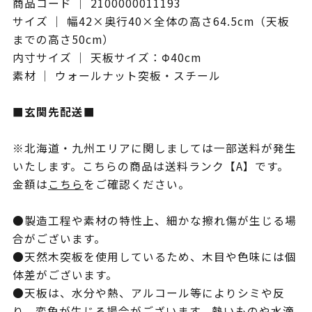
商品コード ｜ 2100000011193
サイズ ｜ 幅42×奥行40×全体の高さ64.5cm（天板
までの高さ50cm）
内寸サイズ ｜ 天板サイズ：Φ40cm
素材 ｜ ウォールナット突板・スチール
■玄関先配送■
※北海道・九州エリアに関しましては一部送料が発生
いたします。こちらの商品は送料ランク【A】です。
金額は
こちら
をご確認ください。
●製造工程や素材の特性上、細かな擦れ傷が生じる場
合がございます。
●天然木突板を使用しているため、木目や色味には個
体差がございます。
●天板は、水分や熱、アルコール等によりシミや反
り、変色が生じる場合がございます。熱いものや水滴