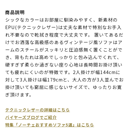
商品説明
シックなカラーはお部屋に馴染みやすく、新素材の
EPU(テクニックレザー)は丈夫な素材で特別なお手入
れ不要なので乾拭き程度で大丈夫です。 置いてあるだ
けでお洒落な高級感のあるヴィンテージ風ソファはア
ームのスチールがスッキリと圧迫感無く置くことがで
き、背もたれは高めでしっかりと包み込んでくれて、
硬すぎず柔らか過ぎない座り心地は長時間お掛け頂い
ても疲れにくいのが特徴です。2人掛けが幅144cmに
対して3人掛けは幅179cmと、大人の方が3人並んでお
掛け頂いても窮屈に感じないサイズで、ゆったりお寛
ぎ頂けます。
テクニックレザーの詳細はこちら
バイヤーズブログでご紹介
特集「ノーチェおすすめソファ5選」はこちら