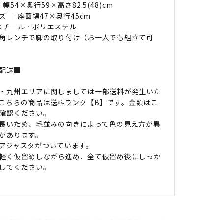
 幅54×奥行59×高さ82.5(48)cm
 ｜ 座面幅47×奥行45cm
 スチール・ポリエステル
角レンチで脚の取り付け（お一人でも組立て可
配送■
・九州エリアに関しましては一部送料が発生いた
こちらの商品は送料ランク【B】です。金額は
こ
確認ください。
長いため、毛並みの向きによって色の見え方が異
があります。
アジャスタがついています。
軽く仮留めしながら進め、全て仮留め後にしっか
してください。