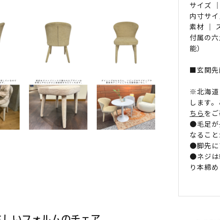
サイズ ｜
内寸サイズ
素材 ｜
付属の六
能）
■玄関先
※北海道
します。
ちら
をご
●毛足が
なること
●脚先に
●ネジは
り本締め
さしいフォルムのチェア