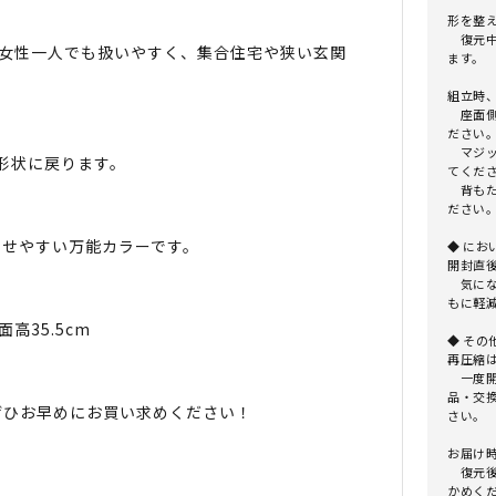
形を整
復元中
ト。女性一人でも扱いやすく、集合住宅や狭い玄関
ます。
組立時、
座面側
ださい
マジッ
形状に戻ります。
てくだ
背もた
ださい
せやすい万能カラーです。
◆ にお
開封直
気にな
もに軽
高35.5cm
◆ その
再圧縮
一度開
品・交
ぜひお早めにお買い求めください！
さい。
お届け
復元後
かめく