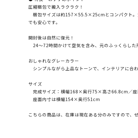
圧縮梱包で搬入ラクラク！
梱包サイズは約157×55.5×25cmとコンパク
でも安心です。
開封後は自然に復元！
24〜72時間かけて空気を含み、元のふっくらした
おしゃれなグレーカラー
シンプルながら上品なトーンで、インテリアに合わ
サイズ
完成サイズ：横幅168×奥行75×高さ66.8cm／座面
座面内寸は横幅154×奥行51cm
こちらの商品は、在庫は現在ある分のみですので、