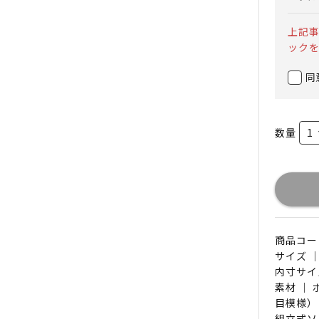
上記
ック
同
数量
商品コード 
サイズ ｜
内寸サイズ
素材 ｜
目模様）
組立式ソ