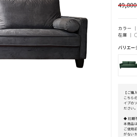
49,80
カラー 
在庫 ｜
バリエー
【ご購
こちら
イプの
ださい
◆ 初
本商品
ご使用
がない