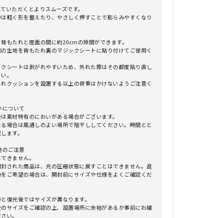
えていただくとよりスムーズです。
は軽く形を整えたり、やさしく押すことで膨らみやすくなり
背もたれと座面の間に約20cmの隙間ができます。
の生地を背もたれ裏のマジックシートに貼り付けてご使用く
。
クシートは剥がれやすいため、外れた際はその都度貼り直し
さい。
れクッションを設置する以上の荷重はかけないようご注意く
。
いについて
後は素材特有のにおいがある場合がございます。
る場合は風通しのよい場所で陰干ししてください。時間とと
減します。
他のご注意
はできません。
封された商品は、元の圧縮状態に戻すことはできません。返
換をご希望の場合は、開封前にサイズや仕様をよくご確認くだ
時と復元後ではサイズが異なります。
のサイズをご確認の上、設置場所に余裕があるか事前にお確
ださい。