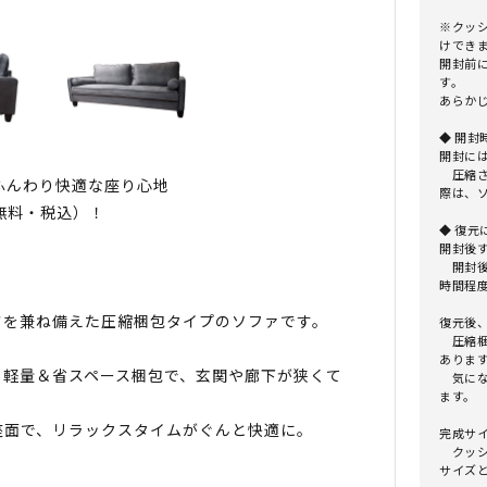
※クッ
けでき
開封前
す。
あらか
◆ 開封
開封に
圧縮さ
ふんわり快適な座り心地
際は、
料無料・税込）！
◆ 復元
開封後
開封後
時間程
さを兼ね備えた圧縮梱包タイプのソファです。
復元後
圧縮梱
ありま
。軽量＆省スペース梱包で、玄関や廊下が狭くて
気にな
ます。
座面で、リラックスタイムがぐんと快適に。
完成サ
クッシ
サイズ