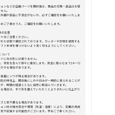
ションなどの圧縮パーツを開封後は、商品の交換・返品はお受
ません。
に外観や部品に不具合がないか、必ずご確認をお願いいたしま
じめご了承のうえ、ご確認をお願いいたします。
時の注意
は十分ご注意ください。
れた状態で梱包されております。カッターや刃物を使用する
ソファ本体を傷つけないよう浅く切るようにしてください。
について
すぐに元の形には戻りません。
、空気を含んで徐々に復元します。完全に膨らむまで24～72
度かかる場合があります。
、表面にシワが残る場合があります。
包の特性上、開封後にしわや凹みが一時的に見られることが
すが、時間の経過とともに自然に馴染んでいきます。
る場合は、手で形を整えていただくとよりきれいに仕上がり
イズと若干異なる場合があります。
ョン材の復元具合や環境（気温・湿度）により、記載の完成
と若干前後する可能性がございます。予めご了承ください。