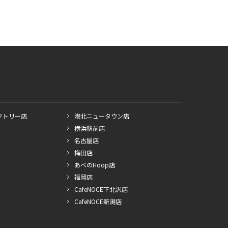
クトリー店
港北ニュータウン店
横浜駅前店
名古屋店
梅田店
あべのHoop店
福岡店
CafeNOCE下北沢店
CafeNOCE新潟店