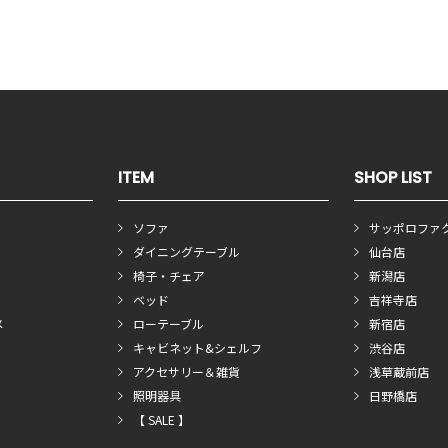
ITEM
SHOP LIST
ソファ
サッポロファ
ダイニングテーブル
仙台店
椅子・チェア
新潟店
ベッド
吉祥寺店
メ
ローテーブル
新宿店
キャビネット&シェルフ
渋谷店
アクセサリー＆雑貨
浅草蔵前店
照明器具
日野橋店
【 SALE 】