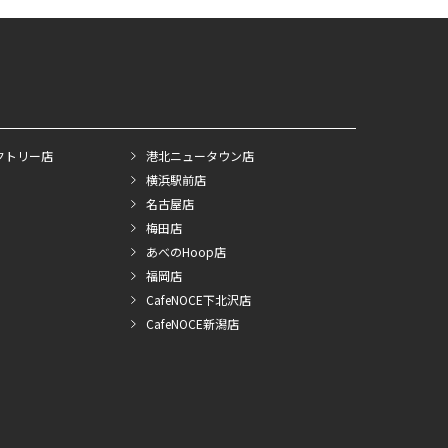
クトリー店
港北ニュータウン店
横浜駅前店
名古屋店
梅田店
あべのHoop店
福岡店
CafeNOCE下北沢店
CafeNOCE新潟店