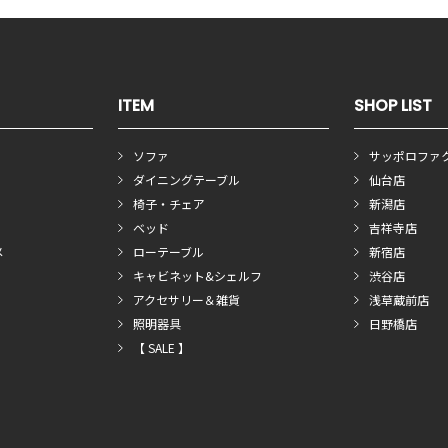
ITEM
SHOP LIST
ソファ
サッポロファ
ダイニングテーブル
仙台店
椅子・チェア
新潟店
ベッド
吉祥寺店
メ
ローテーブル
新宿店
キャビネット&シェルフ
渋谷店
アクセサリー＆雑貨
浅草蔵前店
照明器具
日野橋店
【 SALE 】