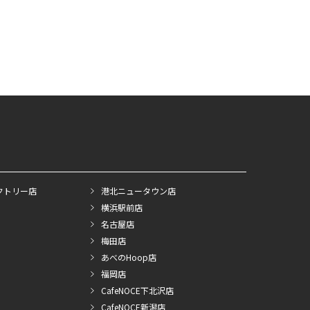
クトリー店
港北ニュータウン店
横浜駅前店
名古屋店
梅田店
あべのHoop店
福岡店
CafeNOCE下北沢店
CafeNOCE新潟店