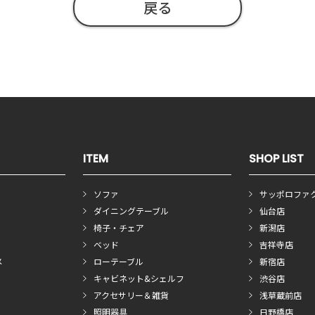
戻る
ITEM
SHOP LIST
ソファ
サッポロファ
ダイニングテーブル
仙台店
椅子・チェア
新潟店
ベッド
吉祥寺店
メ
ローテーブル
新宿店
キャビネット&シェルフ
渋谷店
アクセサリー＆雑貨
浅草蔵前店
照明器具
日野橋店