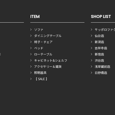
ITEM
SHOP LIST
ソファ
サッポロファ
ダイニングテーブル
仙台店
椅子・チェア
新潟店
ベッド
吉祥寺店
メ
ローテーブル
新宿店
キャビネット&シェルフ
渋谷店
アクセサリー＆雑貨
浅草蔵前店
照明器具
日野橋店
【 SALE 】