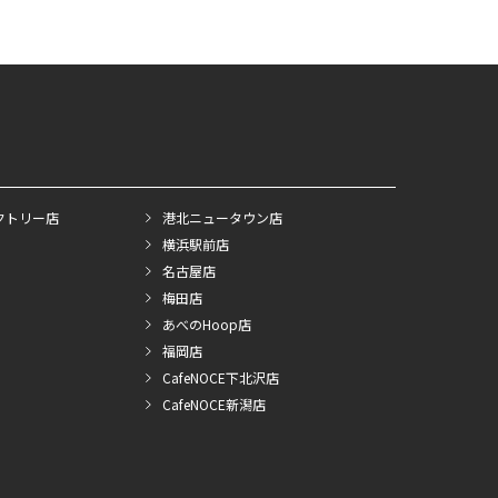
クトリー店
港北ニュータウン店
横浜駅前店
名古屋店
梅田店
あべのHoop店
福岡店
CafeNOCE下北沢店
CafeNOCE新潟店