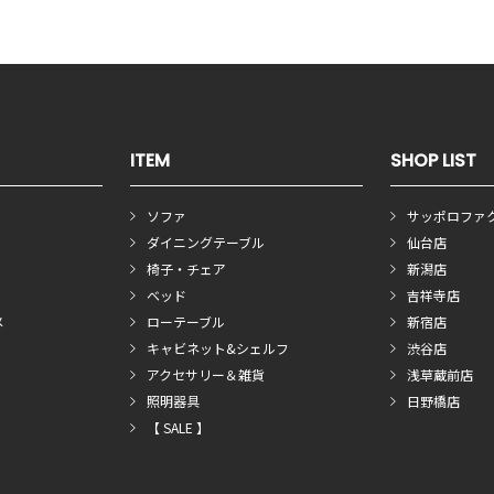
ITEM
SHOP LIST
ソファ
サッポロファ
ダイニングテーブル
仙台店
椅子・チェア
新潟店
ベッド
吉祥寺店
メ
ローテーブル
新宿店
キャビネット&シェルフ
渋谷店
アクセサリー＆雑貨
浅草蔵前店
照明器具
日野橋店
【 SALE 】