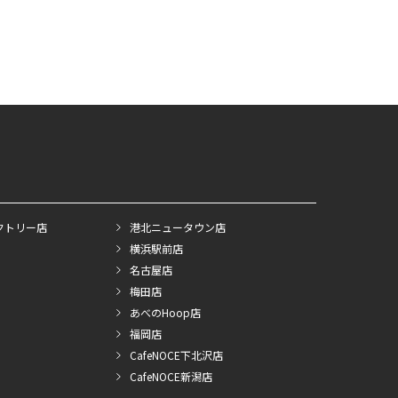
クトリー店
港北ニュータウン店
横浜駅前店
名古屋店
梅田店
あべのHoop店
福岡店
CafeNOCE下北沢店
CafeNOCE新潟店