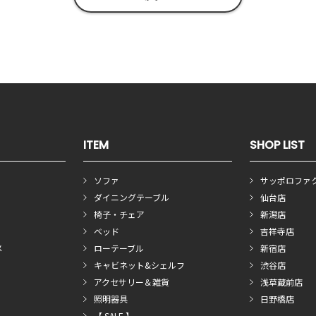
ITEM
SHOP LIST
ソファ
サッポロファ
ダイニングテーブル
仙台店
椅子・チェア
新潟店
ベッド
吉祥寺店
メ
ローテーブル
新宿店
キャビネット&シェルフ
渋谷店
アクセサリー＆雑貨
浅草蔵前店
照明器具
日野橋店
【 SALE 】