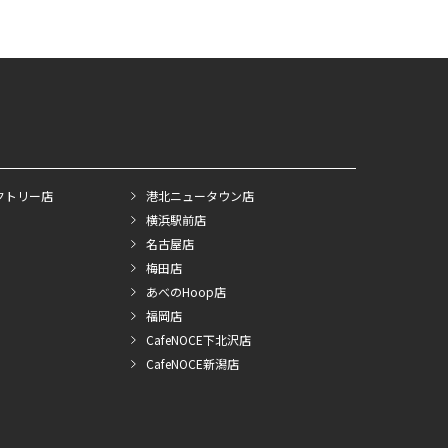
クトリー店
港北ニュータウン店
横浜駅前店
名古屋店
梅田店
あべのHoop店
福岡店
CafeNOCE下北沢店
CafeNOCE新潟店