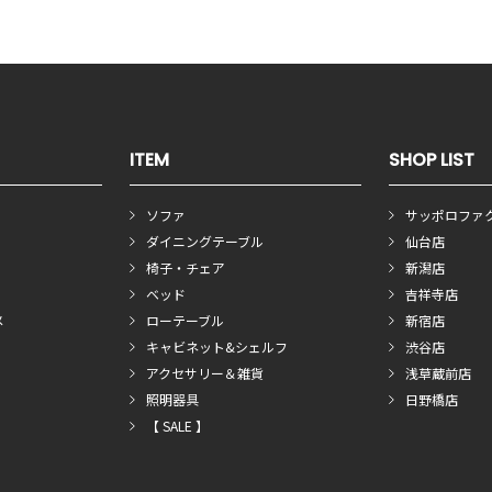
ITEM
SHOP LIST
ソファ
サッポロファ
ダイニングテーブル
仙台店
椅子・チェア
新潟店
ベッド
吉祥寺店
メ
ローテーブル
新宿店
キャビネット&シェルフ
渋谷店
アクセサリー＆雑貨
浅草蔵前店
照明器具
日野橋店
【 SALE 】