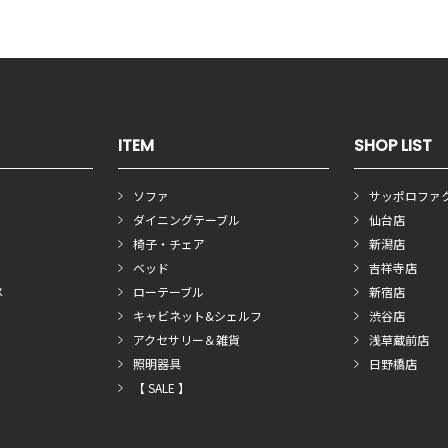
ITEM
SHOP LIST
ソファ
サッポロファ
ダイニングテーブル
仙台店
椅子・チェア
新潟店
ベッド
吉祥寺店
メ
ローテーブル
新宿店
キャビネット&シェルフ
渋谷店
アクセサリー＆雑貨
浅草蔵前店
照明器具
日野橋店
【 SALE 】