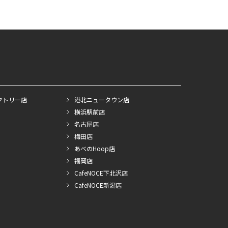
クトリー店
港北ニュータウン店
横浜駅前店
名古屋店
梅田店
あべのHoop店
福岡店
CafeNOCE下北沢店
CafeNOCE新潟店