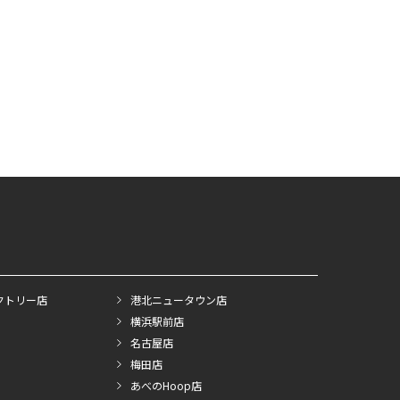
クトリー店
港北ニュータウン店
横浜駅前店
名古屋店
梅田店
あべのHoop店