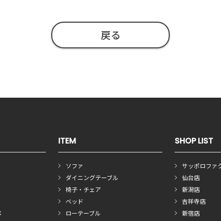
戻る
ITEM
SHOP LIST
ソファ
サッポロファ
ダイニングテーブル
仙台店
椅子・チェア
新潟店
ベッド
吉祥寺店
メ
ローテーブル
新宿店