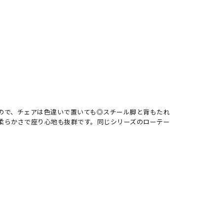
ので、チェアは色違いで置いても◎スチール脚と背もたれ
柔らかさで座り心地も抜群です。同じシリーズのローテー