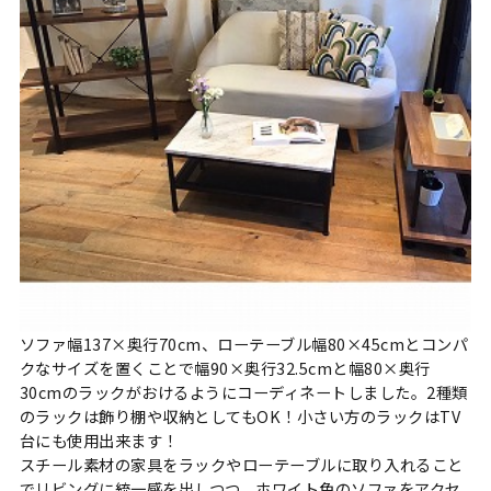
ソファ幅137×奥行70cm、ローテーブル幅80×45cmとコンパ
クなサイズを置くことで幅90×奥行32.5cmと幅80×奥行
30cmのラックがおけるようにコーディネートしました。2種類
のラックは飾り棚や収納としてもOK！小さい方のラックはTV
台にも使用出来ます！
スチール素材の家具をラックやローテーブルに取り入れること
でリビングに統一感を出しつつ、ホワイト色のソファをアクセ