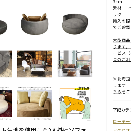
3cm
素材 ｜
ック
搬入の際
でご確認
大型商品
ります。
ービス（
見のご利
※北海道
します。
ちら
をご
下記カテ
ローテー
ト生地を使用した2人掛けソファ
アクセサ