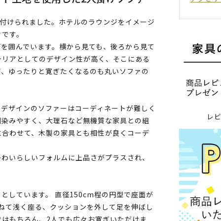
と名付けられました。ホテルのラウンジをイメージ
ァです。
どを囲んでいます。横から見ても、後ろから見て
テリアとしてのデザイン性が高く、そこにある
ず、ゆったりと寛ぎたくなるのも丸いソファの
なデザインのソファーはコーディネートが難しく
レ
馴染みやすく、大理石など無機質な家具との組
に合わせて、木製の家具とも相性が良くコーデ
かわいらしいフォルムに上品さがプラスされ、
しています。 直径150cm程の円型で座面が
ねて浅く座る、クッションを外して足を伸ばし
ではもちろん、2人でも広々お寛ぎいただけま