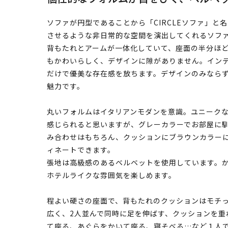
ソファが円型であることから「CIRCLEソファ」
させるような非日常的な空間を演出してくれるソフ
背もたれとアームが一体化していて、座面の半分ほ
もかわいらしく、デザインに隙がありません。イン
だけで優美な存在感を放ちます。デザインのみなら
魅力です。
丸いフォルムはイタリアンモダンを意識。ユニーク
感じられると思いますが、グレーカラーでお部屋に
み合わせはもちろん、クッションにブラウンカラー
ィネートできます。
張地は高級感のあるベルベットを使用しています。
ホテルライクな雰囲気を楽しめます。
程よい硬さの座面で、背もたれのクッションはモチっと
広く、2人並んで同時に足を伸ばす、クッションを重
て座る、あぐらをかいて座る、寝そべる…など１人