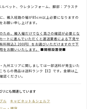
 ベルベット、ウレタンフォーム、脚部：プラスチ
に、搬入経路の幅が85cm以上必要になりますの
をお願い申し上げます。
のため、搬入幅だけでなく高さの確認が必要とな
カートに進んでいただくと運送業者による下見サ
有料税込2,200円）をお選びいただけますので下
用をお願いいたします。
■開梱設置便■
・九州エリアに関しましては一部送料が発生いた
こちらの商品は送料ランク【E】です。金額は
こ
確認ください。
ゴリにも関連しています
ブル
キャビネット＆シェルフ
リー・雑貨