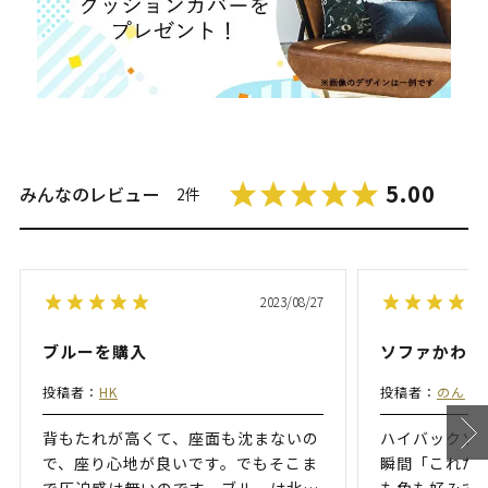
5.00
みんなのレビュー
2件
2023/08/27
ブルーを購入
ソファかわい
投稿者：
HK
投稿者：
のん
背もたれが高くて、座面も沈まないの
ハイバックソ
で、座り心地が良いです。でもそこま
瞬間「これだ
で圧迫感は無いのです。ブルーは北
…
も色も好みで