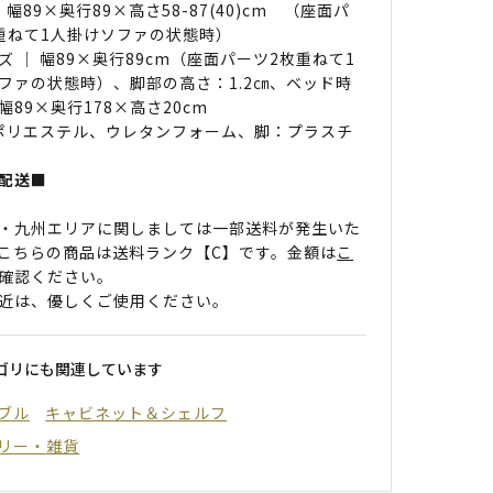
 幅89×奥行89×高さ58-87(40)cm （座面パ
重ねて1人掛けソファの状態時）
ズ ｜ 幅89×奥行89cm（座面パーツ2枚重ねて1
ファの状態時）、脚部の高さ：1.2㎝、ベッド時
幅89×奥行178×高さ20cm
 ポリエステル、ウレタンフォーム、脚：プラスチ
配送■
・九州エリアに関しましては一部送料が発生いた
こちらの商品は送料ランク【C】です。金額は
こ
確認ください。
近は、優しくご使用ください。
ゴリにも関連しています
ブル
キャビネット＆シェルフ
リー・雑貨