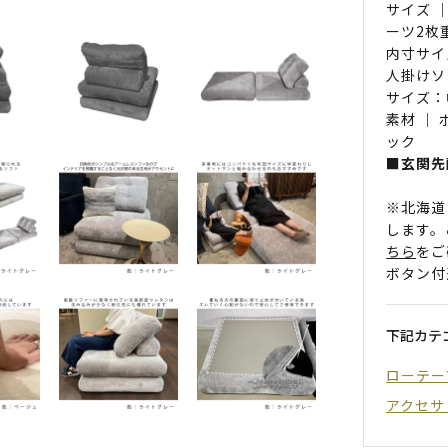
サイズ ｜
ーツ2枚
内寸サイ
人掛けソ
サイズ：
素材 ｜
ック
■玄関先
※北海道
します。
ちら
をご
ボタン付
下記カテ
ローテー
アクセサ