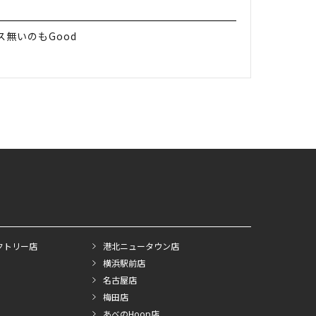
無いのもGood
クトリー店
港北ニュータウン店
横浜駅前店
名古屋店
梅田店
あべのHoop店