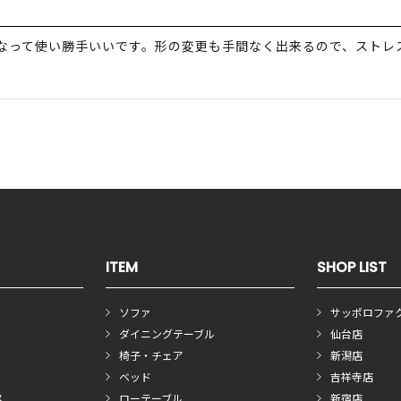
なって使い勝手いいです。形の変更も手間なく出来るので、ストレス
ITEM
SHOP LIST
ソファ
サッポロファ
ダイニングテーブル
仙台店
椅子・チェア
新潟店
ベッド
吉祥寺店
メ
ローテーブル
新宿店