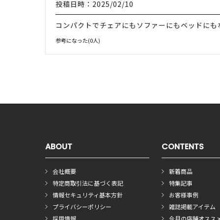
投稿日時：2025/02/10
コンパクトでチェアにもソファーにもベッドにも
参考になった(
0
人)
ABOUT
CONTENTS
会社概要
新着商品
特定商取引法に基づく表記
特集記事
情報セキュリティ基本方針
お客様事例
プライバシーポリシー
雑誌掲載アイテム
採用情報
今月の店舗オスス