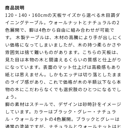
商品説明
120・140・160cmの天板サイズから選べる木目調ダ
イニングテーブル。ウォールナットとナチュラルの2
色展開で、脚は4色から自由に組み合わせが可能で
す。 木製テーブルは、木材の高騰により手が出しにく
い価格になってしまいましたが、木の持つ柔らかさや
雰囲気は捨て難いものがあります。こちらの天板は、
見た目は本物の木と間違えるくらいの質感と仕上がり
になっています。表面のマット仕上げは高級感もあり
紙とは思えません。しかもエッヂは切り落としたまま
のライブ感があり、これで価格が木の半額以下なら本
物の木にこだわらなくでも選択肢のひとつになるでし
ょう。
脚の素材はスチールで、デザインは砂時計をイメージ
しています。カラーはブラック・グレー・ナチュラ
ル・ウォールナットの4色展開。ブラックとグレーは
通常の塗装ですが、ナチュラルとウォールナットはヒ