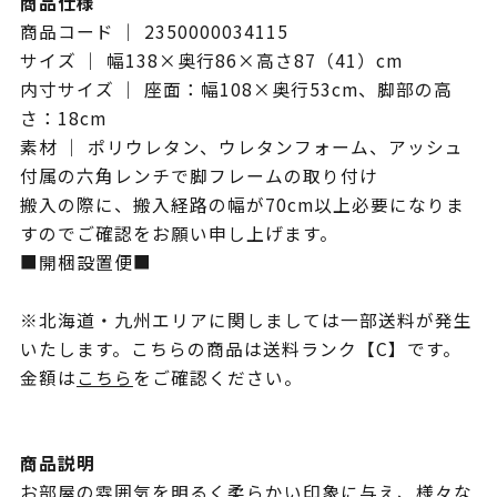
商品仕様
商品コード ｜ 2350000034115
サイズ ｜ 幅138×奥行86×高さ87（41）cm
内寸サイズ ｜ 座面：幅108×奥行53cm、脚部の高
さ：18cm
素材 ｜ ポリウレタン、ウレタンフォーム、アッシュ
付属の六角レンチで脚フレームの取り付け
搬入の際に、搬入経路の幅が70cm以上必要になりま
すのでご確認をお願い申し上げます。
■開梱設置便■
※北海道・九州エリアに関しましては一部送料が発生
いたします。こちらの商品は送料ランク【C】です。
金額は
こちら
をご確認ください。
商品説明
お部屋の雰囲気を明るく柔らかい印象に与え、様々な