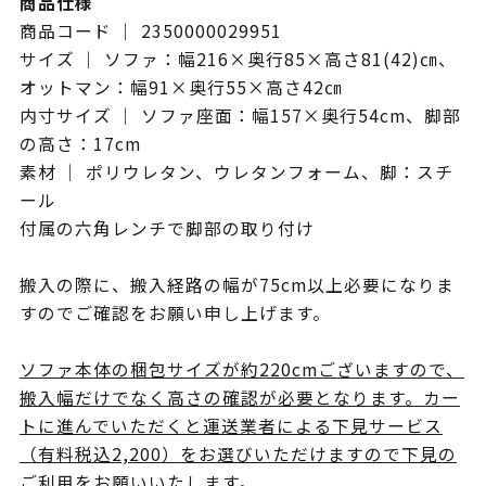
商品仕様
商品コード ｜ 2350000029951
サイズ ｜ ソファ：幅216×奥行85×高さ81(42)㎝、
オットマン：幅91×奥行55×高さ42㎝
内寸サイズ ｜ ソファ座面：幅157×奥行54cm、脚部
の高さ：17cm
素材 ｜ ポリウレタン、ウレタンフォーム、脚：スチ
ール
付属の六角レンチで脚部の取り付け
搬入の際に、搬入経路の幅が75cm以上必要になりま
すのでご確認をお願い申し上げます。
ソファ本体の梱包サイズが約220cmございますので、
搬入幅だけでなく高さの確認が必要となります。カー
トに進んでいただくと運送業者による下見サービス
（有料税込2,200）をお選びいただけますので下見の
ご利用をお願いいたします。