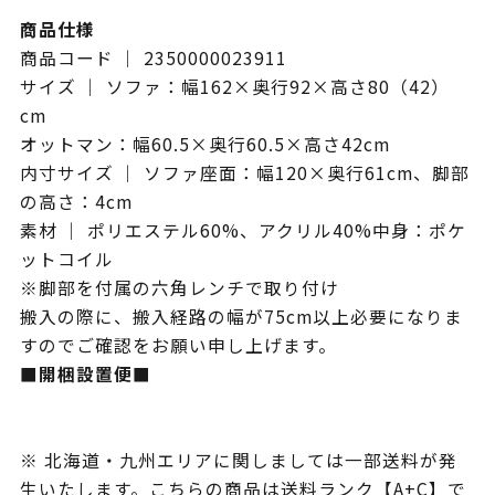
商品仕様
商品コード ｜ 2350000023911
サイズ ｜ ソファ：幅162×奥行92×高さ80（42）
cm
オットマン：幅60.5×奥行60.5×高さ42cm
内寸サイズ ｜ ソファ座面：幅120×奥行61cm、脚部
の高さ：4cm
素材 ｜ ポリエステル60%、アクリル40%中身：ポケ
ットコイル
※脚部を付属の六角レンチで取り付け
搬入の際に、搬入経路の幅が75cm以上必要になりま
すのでご確認をお願い申し上げます。
■開梱設置便■
※ 北海道・九州エリアに関しましては一部送料が発
生いたします。こちらの商品は送料ランク【A+C】で