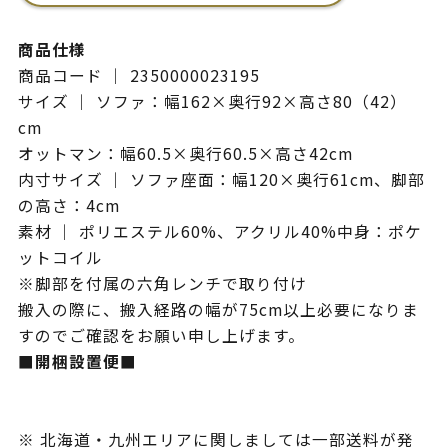
商品仕様
商品コード ｜ 2350000023195
サイズ ｜ ソファ：幅162×奥行92×高さ80（42）
cm
オットマン：幅60.5×奥行60.5×高さ42cm
内寸サイズ ｜ ソファ座面：幅120×奥行61cm、脚部
の高さ：4cm
素材 ｜ ポリエステル60%、アクリル40%中身：ポケ
ットコイル
※脚部を付属の六角レンチで取り付け
搬入の際に、搬入経路の幅が75cm以上必要になりま
すのでご確認をお願い申し上げます。
■開梱設置便■
※ 北海道・九州エリアに関しましては一部送料が発