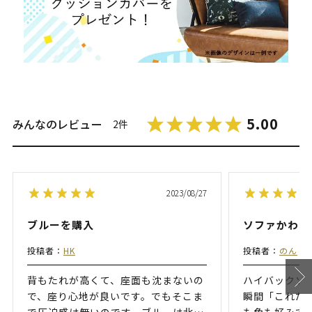
5.00
みんなのレビュー
2件
2023/08/27
ブルーを購入
ソファかわい
投稿者：
HK
投稿者：
のん
背もたれが高くて、座面も沈まないの
ハイバックソ
で、座り心地が良いです。でもそこま
瞬間「これだ
で圧迫感は無いのです。ブルーは北
…
も色も好みで