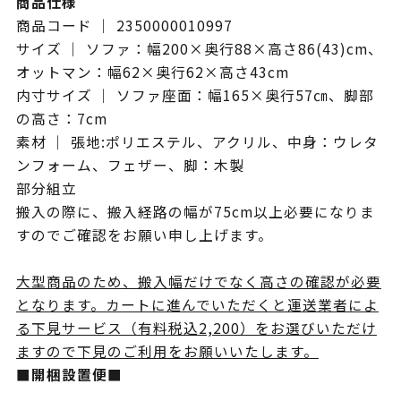
商品仕様
商品コード ｜ 2350000010997
サイズ ｜ ソファ：幅200×奥行88×高さ86(43)cm、
オットマン：幅62×奥行62×高さ43cm
内寸サイズ ｜ ソファ座面：幅165×奥行57㎝、脚部
の高さ：7cm
素材 ｜ 張地:ポリエステル、アクリル、中身：ウレタ
ンフォーム、フェザー、脚：木製
部分組立
搬入の際に、搬入経路の幅が75cm以上必要になりま
すのでご確認をお願い申し上げます。
大型商品のため、搬入幅だけでなく高さの確認が必要
となります。カートに進んでいただくと運送業者によ
る下見サービス（有料税込2,200）をお選びいただけ
ますので下見のご利用をお願いいたします。
■開梱設置便■