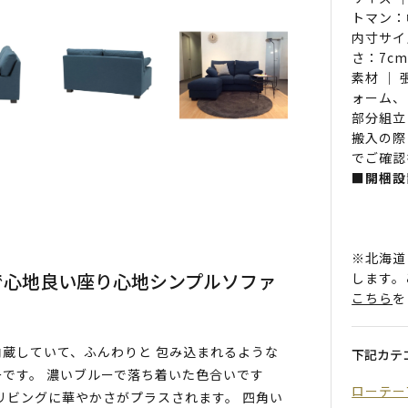
トマン：
内寸サイ
さ：7c
素材 ｜
ォーム、
部分組立
搬入の際
でご確認
■開梱設
※北海道
で心地良い座り心地シンプルソファ
します。
こちら
を
蔵していて、ふんわりと 包み込まれるような
下記カテ
です。 濃いブルーで落ち着いた色合いです
ローテー
リビングに華やかさがプラスされます。 四角い