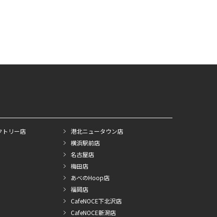
クトリー店
港北ニュータウン店
横浜駅前店
名古屋店
梅田店
あべのHoop店
福岡店
CafeNOCE下北沢店
CafeNOCE新潟店