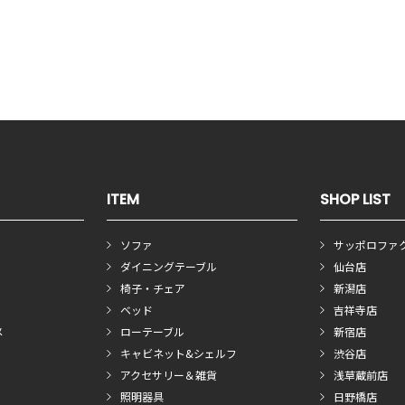
ITEM
SHOP LIST
ソファ
サッポロファ
ダイニングテーブル
仙台店
椅子・チェア
新潟店
ベッド
吉祥寺店
メ
ローテーブル
新宿店
キャビネット&シェルフ
渋谷店
アクセサリー＆雑貨
浅草蔵前店
照明器具
日野橋店