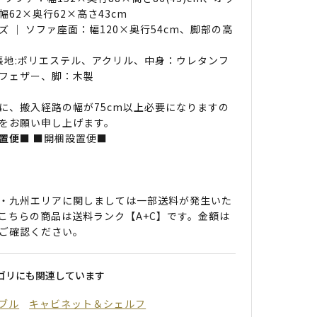
幅62×奥行62×高さ43cm
ズ ｜ ソファ座面：幅120×奥行54cm、脚部の高
m
 張地:ポリエステル、アクリル、中身：ウレタンフ
フェザー、脚：木製
に、搬入経路の幅が75cm以上必要になりますの
をお願い申し上げます。
置便■
■開梱設置便■
・九州エリアに関しましては一部送料が発生いた
こちらの商品は送料ランク【A+C】です。金額は
ご確認ください。
ゴリにも関連しています
ブル
キャビネット＆シェルフ