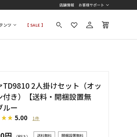
店舗情報
お客様サポート
テンツ
【 SALE 】
TD9810 2人掛けセット（オッ
ン付き）【送料・開梱設置無
ブルー
5.00
1件
00円
送料無料
開梱設置無料
（税込）