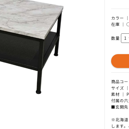
カラー 
在庫 ｜
数量
商品コード 
サイズ ｜
素材 ｜
付属の六
■玄関先
※北海道
します。