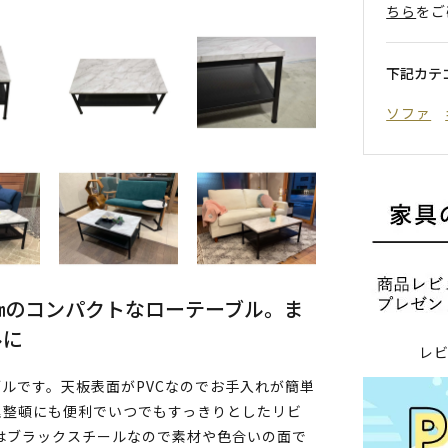
ちら
をご
下記カテ
ソファ
㎝のコンパクトなローテーブル。ま
ルに
レ
ルです。天板表面がPVCなのでお手入れが簡単
理整頓にも便利でいつでもすっきりとしたリビ
はブラックスチールなので素材や色合いの面で