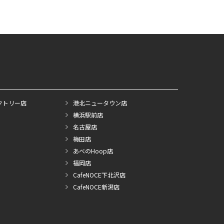
クトリー店
港北ニュータウン店
横浜駅前店
名古屋店
梅田店
あべのHoop店
福岡店
CafeNOCE下北沢店
CafeNOCE新潟店