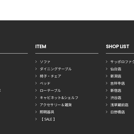
ITEM
SHOP LIST
ソファ
サッポロファ
ダイニングテーブル
仙台店
椅子・チェア
新潟店
ベッド
吉祥寺店
メ
ローテーブル
新宿店
キャビネット&シェルフ
渋谷店
アクセサリー＆雑貨
浅草蔵前店
照明器具
日野橋店
【 SALE 】