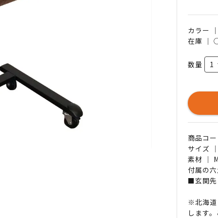
カラー 
在庫 ｜
数量
商品コード 
サイズ ｜
素材 ｜ 
付属の六
■玄関先
※北海道
します。