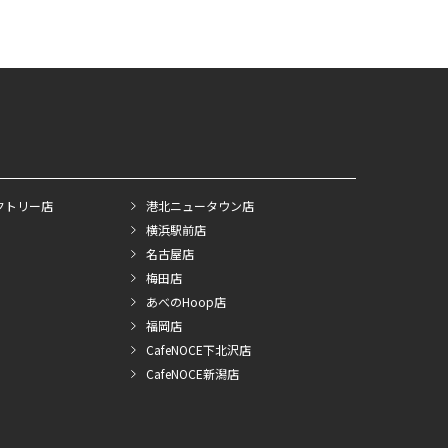
クトリー店
港北ニュータウン店
横浜駅前店
名古屋店
梅田店
あべのHoop店
福岡店
CafeNOCE下北沢店
CafeNOCE新潟店