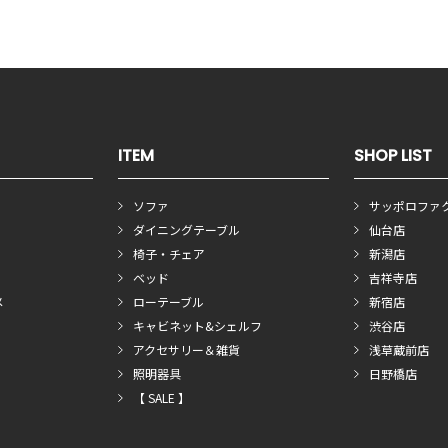
ITEM
SHOP LIST
ソファ
サッポロファ
ダイニングテーブル
仙台店
椅子・チェア
新潟店
ベッド
吉祥寺店
メ
ローテーブル
新宿店
キャビネット&シェルフ
渋谷店
アクセサリー＆雑貨
浅草蔵前店
照明器具
日野橋店
【 SALE 】