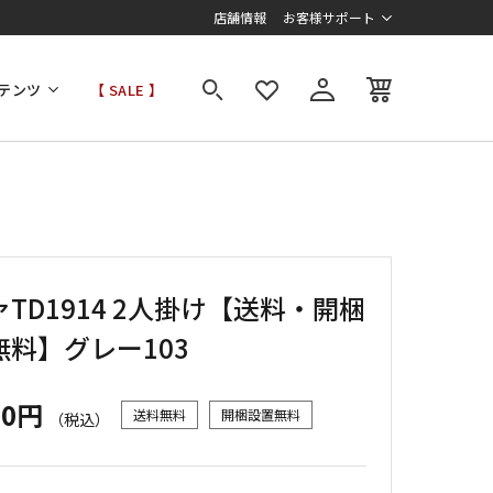
店舗情報
お客様サポート
テンツ
【 SALE 】
TD1914 2人掛け【送料・開梱
無料】グレー103
00円
送料無料
開梱設置無料
（税込）