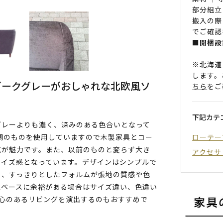
部分組立
搬入の際
でご確認
■開梱設
※北海道
します。
ダークグレーがおしゃれな北欧風ソ
ちら
をご
下記カテ
グレーよりも濃く、深みのある色合いとなって
ローテー
調のものを使用していますので木製家具とコー
気が魅力です。また、以前のものと変らず大き
アクセサ
サイズ感となっています。デザインはシンプルで
く、すっきりとしたフォルムが張地の質感や色
スペースに余裕がある場合はサイズ違い、色違い
び心のあるリビングを演出するのもおすすめで