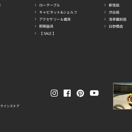
メ
ローテーブル
新宿店
キャビネット&シェルフ
渋谷店
アクセサリー＆雑貨
浅草蔵前店
照明器具
日野橋店
【 SALE 】
ンラインストア