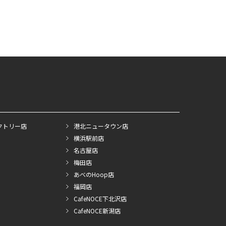
クトリー店
港北ニュータウン店
横浜駅前店
名古屋店
梅田店
あべのHoop店
福岡店
CafeNOCE下北沢店
CafeNOCE新潟店