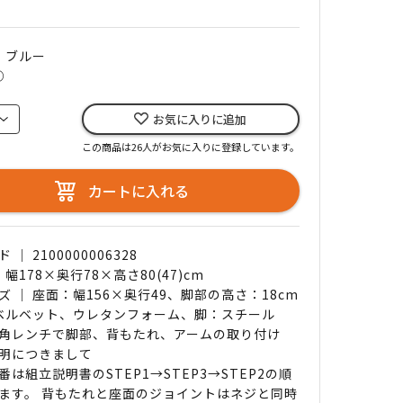
｜ ブルー
○
お気に入りに追加
この商品は26人がお気に入りに登録しています。
カートに入れる
｜ 2100000006328
 幅178×奥行78×高さ80(47)cm
ズ ｜ 座面：幅156×奥行49、脚部の高さ：18cm
 ベルベット、ウレタンフォーム、脚：スチール
角レンチで脚部、背もたれ、アームの取り付け
明につきまして
番は組立説明書のSTEP1→STEP3→STEP2の順
ます。 背もたれと座面のジョイントはネジと同時