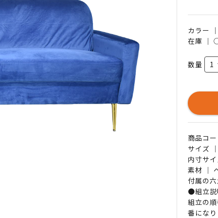
カラー 
在庫 ｜
数量
商品コード 
サイズ ｜
内寸サイ
素材 ｜
付属の六
●組立説
組立の順
番になり