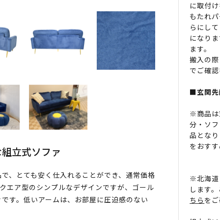
に取付け
もたれパ
らにして
になりま
ます。
搬入の際
でご確認
■玄関先
※商品は
分・ソフ
品となり
をおすす
な組立式ソファ
品で、とても安く仕入れることができ、通常価格
※北海道
現。スクエア型のシンプルなデザインですが、ゴール
します。
ァです。低いアームは、お部屋に圧迫感のない
ちら
をご