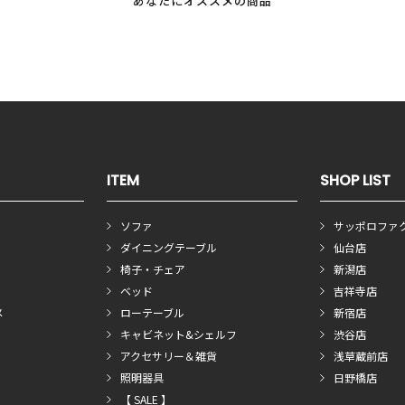
あなたにオススメの商品
ITEM
SHOP LIST
ソファ
サッポロファ
ダイニングテーブル
仙台店
椅子・チェア
新潟店
ベッド
吉祥寺店
メ
ローテーブル
新宿店
キャビネット&シェルフ
渋谷店
アクセサリー＆雑貨
浅草蔵前店
照明器具
日野橋店
【 SALE 】