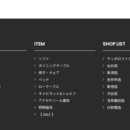
ITEM
SHOP LIST
ソファ
サッポロファ
ダイニングテーブル
仙台店
椅子・チェア
新潟店
ベッド
吉祥寺店
メ
ローテーブル
新宿店
キャビネット&シェルフ
渋谷店
アクセサリー＆雑貨
浅草蔵前店
照明器具
日野橋店
【 SALE 】