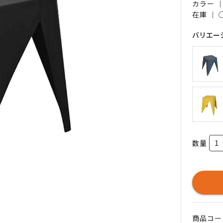
カラー 
在庫 ｜
バリエー
数量
商品コード 