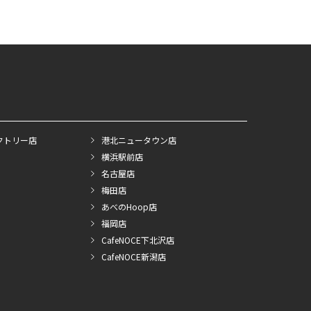
クトリー店
港北ニュータウン店
横浜駅前店
名古屋店
梅田店
あべのHoop店
福岡店
CafeNOCE下北沢店
CafeNOCE新潟店