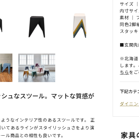
サイズ ｜
内寸サイズ
素材 ｜
同色2脚
スタッキ
■玄関先
※北海道
します。
ちら
をご
下記カテ
ッシュなスツール。マットな質感が
ダイニン
ようなインテリア性のあるスツールです。 正
引いてあるラインがスタイリッシュさをより演
チール商品との相性も良いです。