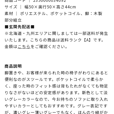
商品コード ｜ 2350000034092
サイズ ｜ 幅50×奥行50×高さ44cm
素材 ｜ ポリエステル、ポケットコイル、脚：木製
部分組立
■玄関先配送■
※北海道・九州エリアに関しましては一部送料が発生
いたします。こちらの商品は送料ランク【A】です。
金額は
こちら
をご確認ください。
商品説明
脚置きや、お客様が来られた時の椅子がわりにあると
便利なのがスツールです。ポケットコイルで柔らか
く、座った時のフィット感は背もたれがなくても物足
りなさがないほどの安定感があります。新色として淡
いグレーカラーなので、今お持ちのソファに取り入れ
やすいカラーとしてもおすすめです。グレー表記です
が、濃いグレー薄いグレーでもなく、ほんのり緑がか