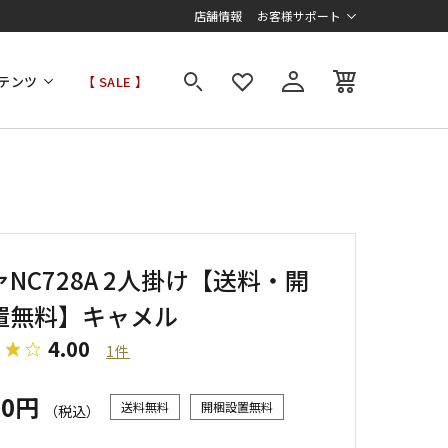
店舗情報
お客様サポート
テンツ
【 SALE 】
NC728A 2人掛け【送料・開
置無料】キャメル
4.00
1件
00円
送料無料
開梱設置無料
（税込）