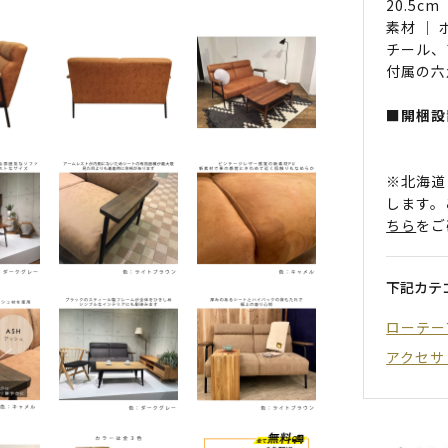
20.5cm
素材 ｜
チール、
付属の六
■開梱設
※北海道
します。
ちら
をご
下記カテ
ローテー
アクセサ