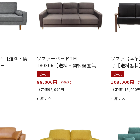
89 【送料・開
ソファーベッドTM-
ソファ【本革】
レー
180806【送料・開梱設置無
け【送料無料
料】グレー
ー/ウ...
セール
セール
88,000円
108,000円
（税込）
（
（定価98,000円）
（定価118,000
在庫：
△
在庫：
×