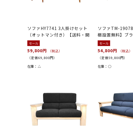
ソファHY7741 3人掛けセット
ソファTM-1907
（オットマン付き）【送料・開
梱設置無料】ブ
梱...
セール
セール
59,800円
54,800円
（税込）
（税込）
（定価69,800円）
（定価59,800円）
在庫：
△
在庫：
○