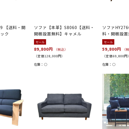
89 【送料・開
ソファ【本革】S8060【送料・
ソファHY27
ラック
開梱設置無料】キャメル
料・開梱設置
セール
セール
89,800円
59,800円
（税込）
（
（定価128,000円）
（定価69,800円
在庫：
○
在庫：
○