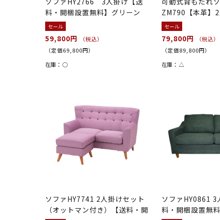
ソファHY2766 3人掛け【送
可動式背もたれ
料・開梱設置無料】グリーン
ZM790【本革】
料・開梱設置...
セール
セール
59,800円
79,800円
（税込）
（税込）
（定価69,800円）
（定価89,800円）
在庫：
○
在庫：
△
ソファHY7741 2人掛けセット
ソファHY0861 
（オットマン付き）【送料・開
料・開梱設置無料