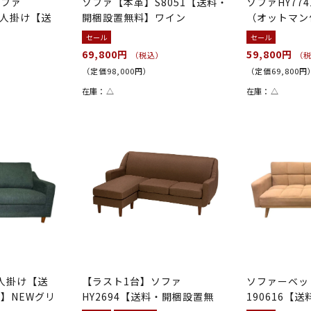
ソファ
ソファ【本革】S8051【送料・
ソファHY77
2人掛け【送
開梱設置無料】ワイン
（オットマン
梱...
セール
セール
69,800円
59,800円
（税込）
（
（定価98,000円）
（定価69,800円
在庫：
△
在庫：
△
3人掛け【送
【ラスト1台】ソファ
ソファーベッ
】NEWグリ
HY2694【送料・開梱設置無
190616【