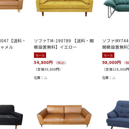
047【送料・
ソファTM-190789 【送料・開
ソファMY74
キャメル
梱設置無料】イエロー
開梱設置無料
セール
セール
54,800円
98,000円
）
（税込）
（
（定価59,800円）
（定価128,000
在庫：
△
在庫：
△