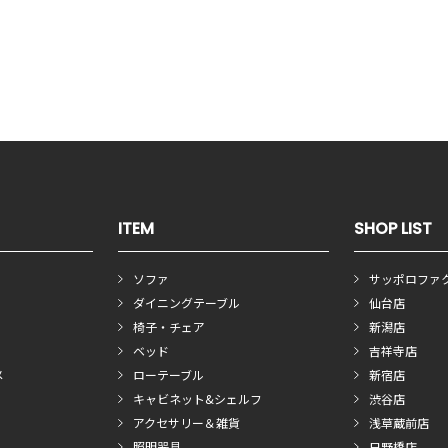
ITEM
SHOP LIST
ソファ
サッポロファ
ダイニングテーブル
仙台店
椅子・チェア
新潟店
ベッド
吉祥寺店
メ
ローテーブル
新宿店
キャビネット&シェルフ
渋谷店
アクセサリー＆雑貨
浅草蔵前店
照明器具
日野橋店