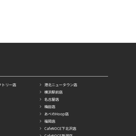
クトリー店
港北ニュータウン店
横浜駅前店
名古屋店
梅田店
あべのHoop店
福岡店
CafeNOCE下北沢店
CafeNOCE新潟店