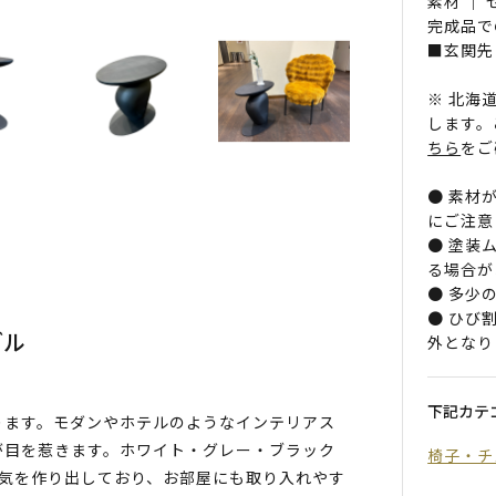
素材 ｜
完成品で
■玄関先
※ 北海
します。
ちら
をご
● 素材
にご注意
● 塗装
る場合が
● 多少
● ひび
ブル
外となり
下記カテ
ります。モダンやホテルのようなインテリアス
が目を惹きます。ホワイト・グレー・ブラック
椅子・チ
囲気を作り出しており、お部屋にも取り入れやす