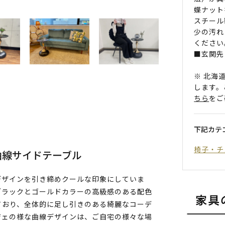
蝶ナット
スチール
少の汚れ
ください
■玄関先
※ 北海
します。
ちら
をご
下記カテ
椅子・チ
曲線サイドテーブル
デザインを引き締めクールな印象にしていま
ブラックとゴールドカラーの高級感のある配色
ており、全体的に足し引きのある綺麗なコーデ
ジェの様な曲線デザインは、ご自宅の様々な場