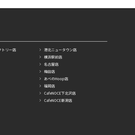
クトリー店
港北ニュータウン店
横浜駅前店
名古屋店
梅田店
あべのHoop店
福岡店
CafeNOCE下北沢店
CafeNOCE新潟店