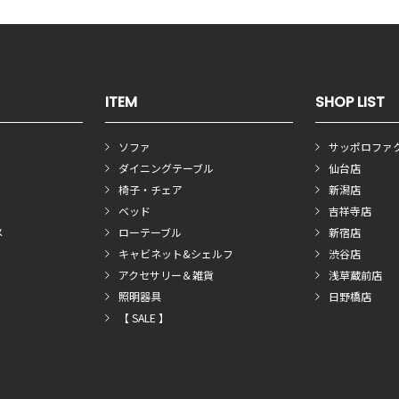
ITEM
SHOP LIST
ソファ
サッポロファ
ダイニングテーブル
仙台店
椅子・チェア
新潟店
ベッド
吉祥寺店
メ
ローテーブル
新宿店
キャビネット&シェルフ
渋谷店
アクセサリー＆雑貨
浅草蔵前店
照明器具
日野橋店
【 SALE 】