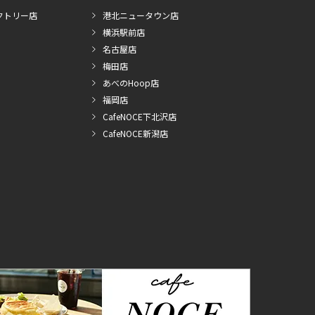
クトリー店
港北ニュータウン店
横浜駅前店
名古屋店
梅田店
あべのHoop店
福岡店
CafeNOCE下北沢店
CafeNOCE新潟店