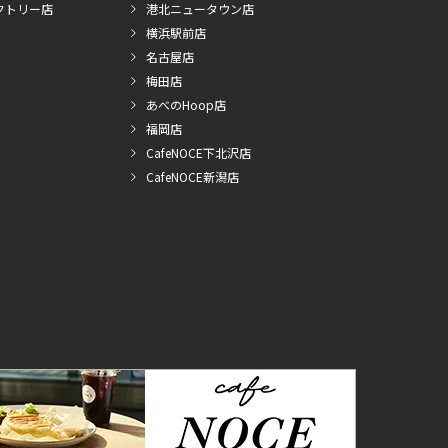
クトリー店
港北ニュータウン店
横浜駅前店
名古屋店
梅田店
あべのHoop店
福岡店
CafeNOCE下北沢店
CafeNOCE新潟店