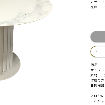
カラー 
在庫 ｜
商品コード 
サイズ ｜
素材 ｜
付属の六
■開梱設
※非常に
ておりま