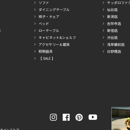
ソファ
サッポロファ
ダイニングテーブル
仙台店
椅子・チェア
新潟店
ベッド
吉祥寺店
メ
ローテーブル
新宿店
キャビネット&シェルフ
渋谷店
アクセサリー＆雑貨
浅草蔵前店
照明器具
日野橋店
【 SALE 】
ンラインストア