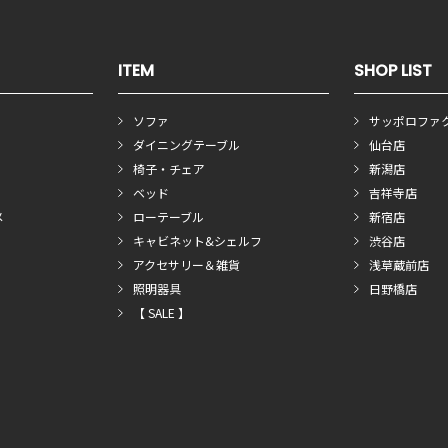
ITEM
SHOP LIST
ソファ
サッポロファ
ダイニングテーブル
仙台店
椅子・チェア
新潟店
ベッド
吉祥寺店
メ
ローテーブル
新宿店
キャビネット&シェルフ
渋谷店
アクセサリー＆雑貨
浅草蔵前店
照明器具
日野橋店
【 SALE 】