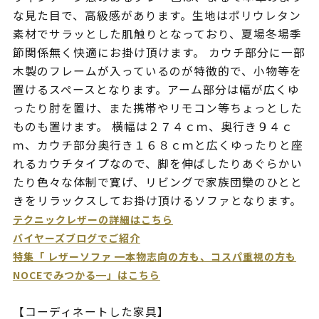
な見た目で、高級感があります。生地はポリウレタン
素材でサラッとした肌触りとなっており、夏場冬場季
節関係無く快適にお掛け頂けます。 カウチ部分に一部
木製のフレームが入っているのが特徴的で、小物等を
置けるスペースとなります。アーム部分は幅が広くゆ
ったり肘を置け、また携帯やリモコン等ちょっとした
ものも置けます。 横幅は２７４ｃｍ、奥行き９４ｃ
ｍ、カウチ部分奥行き１６８ｃｍと広くゆったりと座
れるカウチタイプなので、脚を伸ばしたりあぐらかい
たり色々な体制で寛げ、リビングで家族団欒のひとと
きをリラックスしてお掛け頂けるソファとなります。
テクニックレザーの詳細はこちら
バイヤーズブログでご紹介
特集「 レザーソファ ━本物志向の方も、コスパ重視の方も
NOCEでみつかる━」はこちら
【コーディネートした家具】