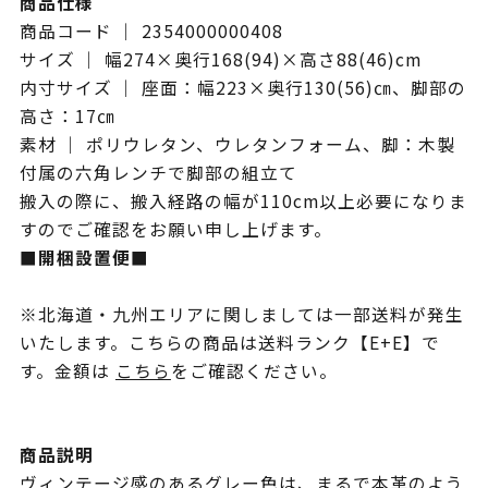
商品仕様
商品コード ｜ 2354000000408
サイズ ｜ 幅274×奥行168(94)×高さ88(46)cm
内寸サイズ ｜ 座面：幅223×奥行130(56)㎝、脚部の
高さ：17㎝
素材 ｜ ポリウレタン、ウレタンフォーム、脚：木製
付属の六角レンチで脚部の組立て
搬入の際に、搬入経路の幅が110cm以上必要になりま
すのでご確認をお願い申し上げます。
■開梱設置便■
※北海道・九州エリアに関しましては一部送料が発生
いたします。こちらの商品は送料ランク【E+E】で
す。金額は
こちら
をご確認ください。
商品説明
ヴィンテージ感のあるグレー色は、まるで本革のよう