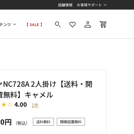
店舗情報
お客様サポート
テンツ
【 SALE 】
NC728A 2人掛け【送料・開
置無料】キャメル
4.00
1件
00円
送料無料
開梱設置無料
（税込）