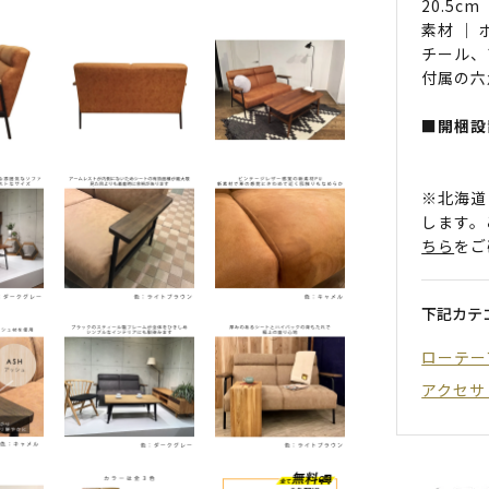
20.5cm
素材 ｜
チール、
付属の六
■開梱設
※北海道
します。
ちら
をご
下記カテ
ローテー
アクセサ