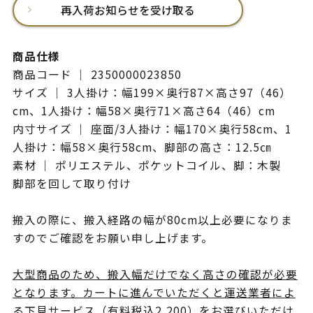
再入荷お知らせを受け取る
商品仕様
商品コード ｜ 2350000023850
サイズ ｜ 3人掛け：幅199×奥行87×高さ97（46）
cm、1人掛け：幅58×奥行71×高さ64（46）cm
内寸サイズ ｜ 座面/3人掛け：幅170×奥行58cm、1
人掛け：幅58×奥行58cm、脚部の高さ：12.5㎝
素材 ｜ ポリエステル、ポケットコイル、脚：木製
脚部を回して取り付け
搬入の際に、搬入経路の幅が80cm以上必要になりま
すのでご確認をお願い申し上げます。
大型商品のため、搬入幅だけでなく高さの確認が必要
となります。カートに進んでいただくと運送業者によ
る下見サービス（有料税込2,200）をお選びいただけ