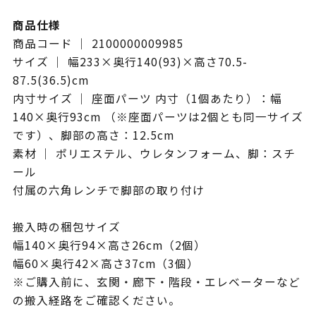
商品仕様
商品コード ｜ 2100000009985
サイズ ｜ 幅233×奥行140(93)×高さ70.5-
87.5(36.5)cm
内寸サイズ ｜ 座面パーツ 内寸（1個あたり）：幅
140×奥行93cm （※座面パーツは2個とも同一サイズ
です）、脚部の高さ：12.5cm
素材 ｜ ポリエステル、ウレタンフォーム、脚：スチ
ール
付属の六角レンチで脚部の取り付け
搬入時の梱包サイズ
幅140×奥行94×高さ26cm（2個）
幅60×奥行42×高さ37cm（3個）
※ご購入前に、玄関・廊下・階段・エレベーターなど
の搬入経路をご確認ください。