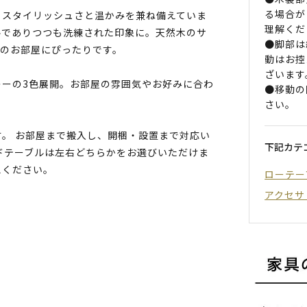
る場合が
、スタイリッシュさと温かみを兼ね備えていま
理解くだ
ルでありつつも洗練された印象に。天然木のサ
●脚部は
ルのお部屋にぴったりです。
動はお控
ざいます
レーの3色展開。お部屋の雰囲気やお好みに合わ
●移動の
さい。
。 お部屋まで搬入し、開梱・設置まで対応い
下記カテ
ドテーブルは左右どちらかをお選びいただけま
えください。
ローテー
アクセサ