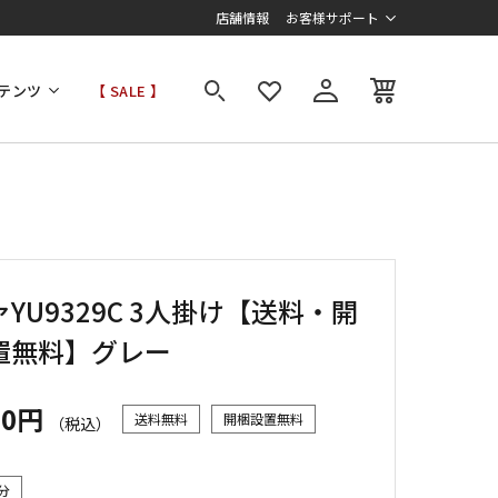
店舗情報
お客様サポート
テンツ
【 SALE 】
YU9329C 3人掛け【送料・開
置無料】グレー
00円
送料無料
開梱設置無料
（税込）
分