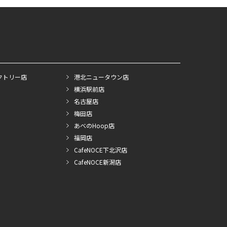
クトリー店
港北ニュータウン店
横浜駅前店
名古屋店
梅田店
あべのHoop店
福岡店
CafeNOCE下北沢店
CafeNOCE新潟店