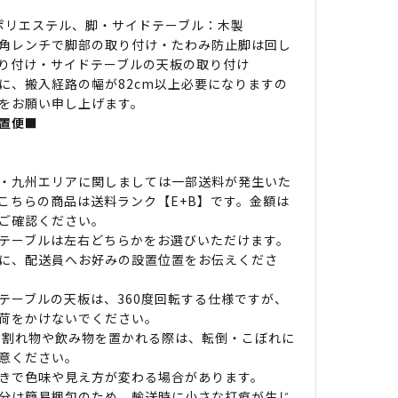
 ポリエステル、脚・サイドテーブル：木製
角レンチで脚部の取り付け・たわみ防止脚は回し
り付け・サイドテーブルの天板の取り付け
に、搬入経路の幅が82cm以上必要になりますの
をお願い申し上げます。
置便■
・九州エリアに関しましては一部送料が発生いた
こちらの商品は送料ランク【E+B】です。金額は
ご確認ください。
テーブルは左右どちらかをお選びいただけます。
に、配送員へお好みの設置位置をお伝えくださ
テーブルの天板は、360度回転する仕様ですが、
荷をかけないでください。
 割れ物や飲み物を置かれる際は、転倒・こぼれに
意ください。
きで色味や見え方が変わる場合があります。
分は簡易梱包のため、輸送時に小さな打痕が生じ