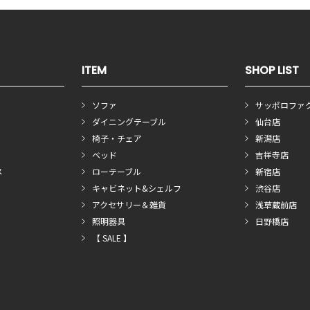
ITEM
SHOP LIST
ソファ
サッポロファ
ダイニングテーブル
仙台店
椅子・チェア
新潟店
ベッド
吉祥寺店
メ
ローテーブル
新宿店
キャビネット&シェルフ
渋谷店
アクセサリー＆雑貨
浅草蔵前店
照明器具
日野橋店
【 SALE 】