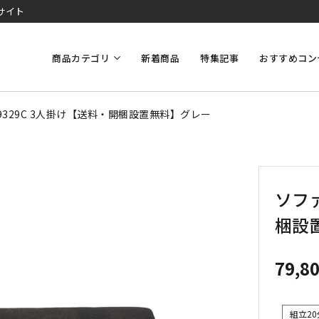
サイト
商品カテゴリ
新着商品
特集記事
おすすめコン
9329C 3人掛け【送料・開梱設置無料】グレー
ソファ
梱設
79,8
組立20