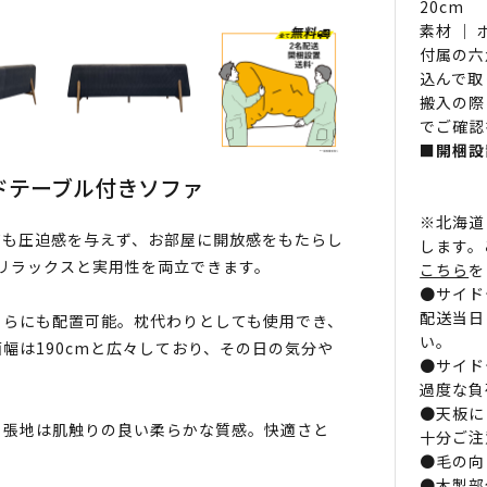
20cm
素材 ｜
付属の六
込んで取
搬入の際
でご確認
■開梱設
ドテーブル付きソファ
※北海道
ても圧迫感を与えず、お部屋に開放感をもたらし
します。
リラックスと実用性を両立できます。
こちら
を
●サイド
配送当日
ちらにも配置可能。枕代わりとしても使用でき、
い。
幅は190cmと広々しており、その日の気分や
●サイド
過度な負
●天板に
、張地は肌触りの良い柔らかな質感。快適さと
十分ご注
●毛の向
●木製部