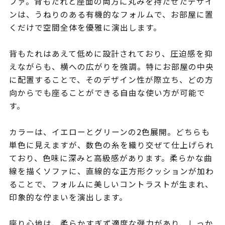
ファ。背もたれと座面の両方に丸みを持たせたデザイ
ンは、うねりのある有機的なフォルムで、お部屋に置
くだけで空間全体を優雅に演出します。
背もたれはあえて低めに設計されており、圧迫感を抑
えながらも、横への広がりを強調。特にお部屋の中央
に配置することで、そのデザイン性が際立ち、どの方
向からでも座ることができる自由な使い方が可能で
す。
カラーは、イエローとグリーンの2色展開。どちらも
単色に見えますが、数色の糸を織り交ぜて仕上げられ
ており、色味に深みと高級感があります。柔らかな曲
線を描くソファに、直線的な正方形クッションが加わ
ることで、フォルムに美しいコントラストが生まれ、
印象的な佇まいを演出します。
座り心地は、柔らかすぎず適度な弾力があり、しっか