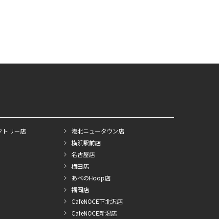
クトリー店
港北ニュータウン店
横浜駅前店
名古屋店
梅田店
あべのHoop店
福岡店
CafeNOCE下北沢店
CafeNOCE新潟店