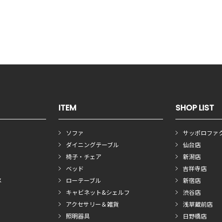
ITEM
SHOP LIST
ソファ
サッポロファ
ダイニングテーブル
仙台店
椅子・チェア
新潟店
ベッド
吉祥寺店
メ
ローテーブル
新宿店
キャビネット&シェルフ
渋谷店
アクセサリー＆雑貨
浅草蔵前店
照明器具
日野橋店